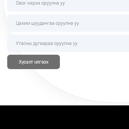
Хүсэлт илгээх