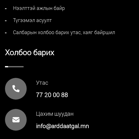
Нээлттэй ажлын байр
Түгээмэл асуулт
Салбарын холбоо барих утас, хаяг байршил
Холбоо барих
Утас
77 20 00 88
Цахим шуудан
info@arddaatgal.mn