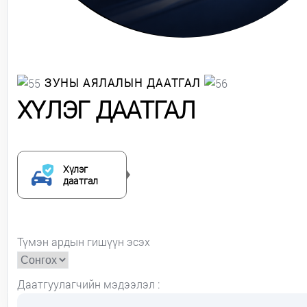
ЗУНЫ АЯЛАЛЫН ДААТГАЛ
ХҮЛЭГ ДААТГАЛ
Хүлэг
даатгал
Түмэн ардын гишүүн эсэх
Даатгуулагчийн мэдээлэл :