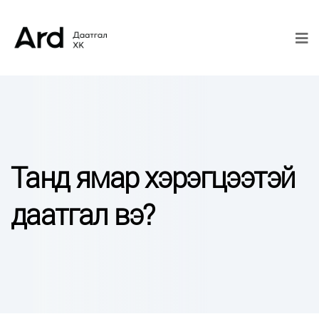
Танд ямар хэрэгцээтэй
даатгал вэ?