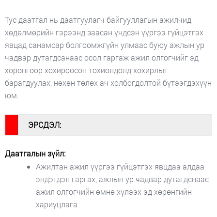
Тус даатгал нь даатгуулагч байгууллагын ажилчид
хөдөлмөрийн гэрээнд заасан үндсэн үүргээ гүйцэтгэх
явцад санамсар болгоомжгүйн улмаас буюу ажлын ур
чадвар дутагдсанаас осол гаргаж ажил олгогчийг эд
хөрөнгөөр хохироосон тохиолдолд хохирлыг
барагдуулах, нөхөн төлөх ач холбогдолтой бүтээгдэхүүн
юм.
#
ЭРСДЭЛ:
Даатгалын зүйл:
Ажилтан ажил үүргээ гүйцэтгэх явцдаа алдаа
эндэгдэл гаргах, ажлын ур чадвар дутагдснаас
ажил олгогчийн өмнө хүлээх эд хөрөнгийн
хариуцлага