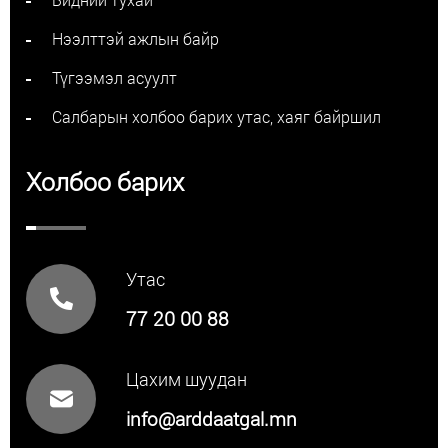
Нээлттэй ажлын байр
Түгээмэл асуулт
Салбарын холбоо барих утас, хаяг байршил
Холбоо барих
Утас
77 20 00 88
Цахим шуудан
info@arddaatgal.mn