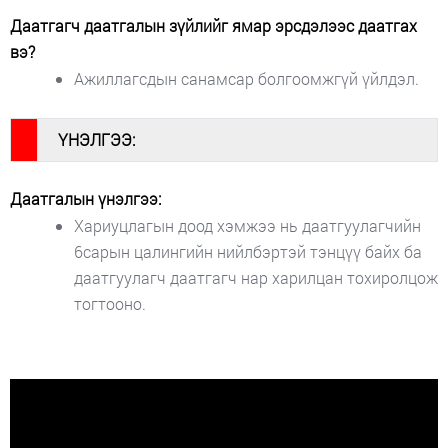
Даатгагч даатгалын зүйлийг ямар эрсдэлээс даатгах
вэ?
Ажиллагсдын санамсар болгоомжгүй үйлдэл.
#
ҮНЭЛГЭЭ:
Даатгалын үнэлгээ:
Хариуцлагын доод хэмжээ нь даатгуулагчийн
6сарын цалингийн нийлбэртэй тэнцүү байх ба
даатгуулагч даатгагч нар харилцан тохиролцож
тогтооно.