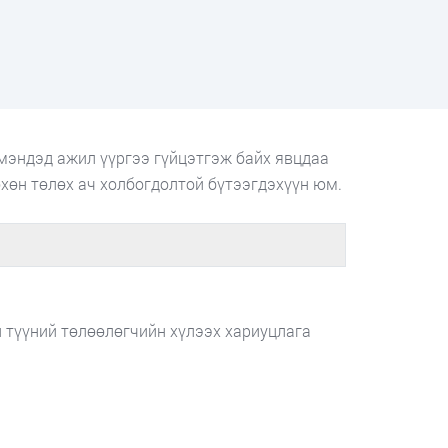
 мэндэд ажил үүргээ гүйцэтгэж байх явцдаа
хөн төлөх ач холбогдолтой бүтээгдэхүүн юм.
 түүний төлөөлөгчийн хүлээх хариуцлага