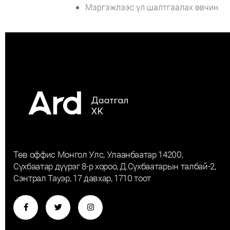
Мэргэжлээс үл шалтгаалах өвчин
Төв оффис Монгол Улс, Улаанбаатар 14200,
Сүхбаатар дүүрэг 8-р хороо, Д.Сүхбаатарын талбай-2,
Сэнтрал Тауэр, 17 давхар, 1710 тоот