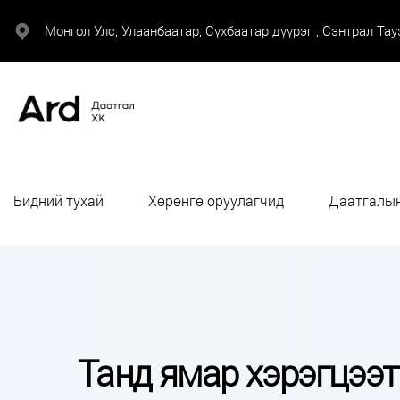
Монгол Улс, Улаанбаатар, Сүхбаатар дүүрэг , Сэнтрал Тауэ
Бидний тухай
Хөрөнгө оруулагчид
Даатгалын
Танд ямар хэрэгцээт