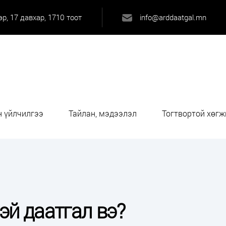
р, 17 давхар, 1710 тоот
info@arddaatgal.mn
 үйлчилгээ
Тайлан, мэдээлэл
Тогтвортой хөгж
эй даатгал вэ?