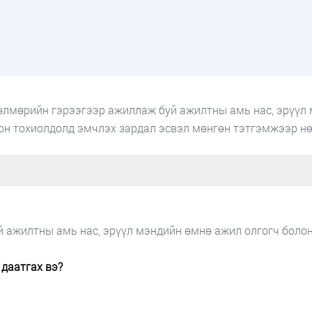
дөлмөрийн гэрээгээр ажиллаж буй ажилтны амь нас, эрүүл
он тохиолдолд эмчлэх зардал эсвэл мөнгөн тэтгэмжээр нө
 ажилтны амь нас, эрүүл мэндийн өмнө ажил олгогч болон
даатгах вэ?