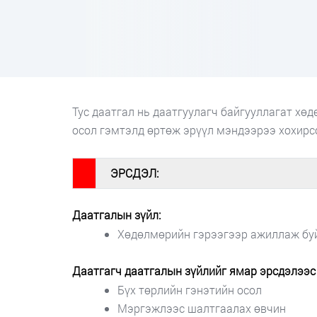
Тус даатгал нь даатгуулагч байгууллагат хө
осол гэмтэлд өртөж эрүүл мэндээрээ хохирс
#
ЭРСДЭЛ:
Даатгалын зүйл:
Хөдөлмөрийн гэрээгээр ажиллаж буй
Даатгагч даатгалын зүйлийг ямар эрсдэлээс 
Бүх төрлийн гэнэтийн осол
Мэргэжлээс шалтгаалах өвчин