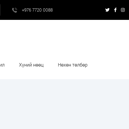
+976 7720 0088
ил
Хүний нөөц
Нөхөн төлбөр