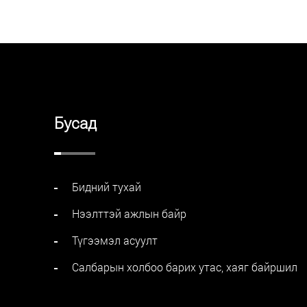
Бусад
Бидний тухай
Нээлттэй ажлын байр
Түгээмэл асуулт
Салбарын холбоо барих утас, хаяг байршил