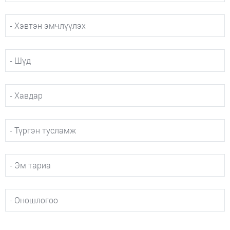
- Хэвтэн эмчлүүлэх
- Шүд
- Хавдар
- Түргэн тусламж
- Эм тариа
- Оношлогоо