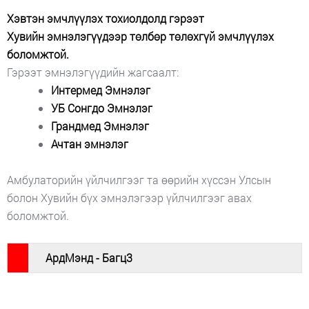
Хэвтэн эмчлүүлэх тохиолдолд гэрээт
Хувийн
эмнэлэгүүдээр төлбөр төлөхгүй эмчлүүлэх
боломжтой.
Гэрээт эмнэлэгүүдийн жагсаалт:
Интермед Эмнэлэг
УБ Сонгдо Эмнэлэг
Грандмед Эмнэлэг
Ачтан эмнэлэг
Амбулаторийн үйлчилгээг та өөрийн хүссэн Улсын
болон Хувийн бүх эмнэлэгээр үйлчилгээг авах
боломжтой.
#
АрдМэнд - Багц3