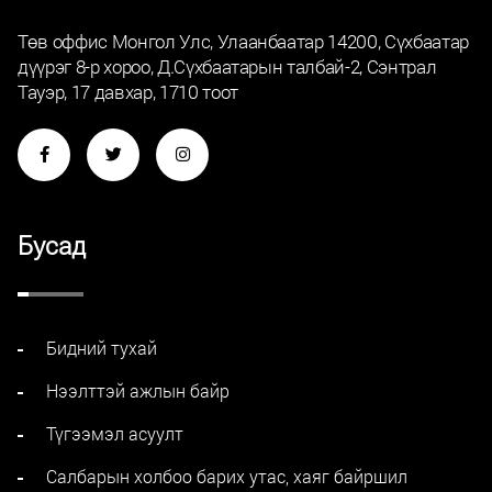
Төв оффис Монгол Улс, Улаанбаатар 14200, Сүхбаатар
дүүрэг 8-р хороо, Д.Сүхбаатарын талбай-2, Сэнтрал
Тауэр, 17 давхар, 1710 тоот
Бусад
Бидний тухай
Нээлттэй ажлын байр
Түгээмэл асуулт
Салбарын холбоо барих утас, хаяг байршил