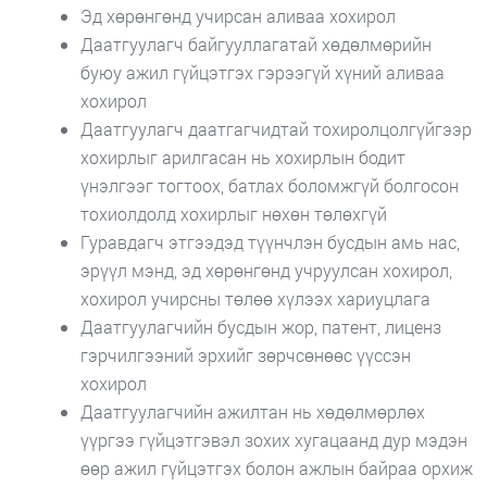
Эд хөрөнгөнд учирсан аливаа хохирол
Даатгуулагч байгууллагатай хөдөлмөрийн
буюу ажил гүйцэтгэх гэрээгүй хүний аливаа
хохирол
Даатгуулагч даатгагчидтай тохиролцолгүйгээр
хохирлыг арилгасан нь хохирлын бодит
үнэлгээг тогтоох, батлах боломжгүй болгосон
тохиолдолд хохирлыг нөхөн төлөхгүй
Гуравдагч этгээдэд түүнчлэн бусдын амь нас,
эрүүл мэнд, эд хөрөнгөнд учруулсан хохирол,
хохирол учирсны төлөө хүлээх хариуцлага
Даатгуулагчийн бусдын жор, патент, лиценз
гэрчилгээний эрхийг зөрчсөнөөс үүссэн
хохирол
Даатгуулагчийн ажилтан нь хөдөлмөрлөх
үүргээ гүйцэтгэвэл зохих хугацаанд дур мэдэн
өөр ажил гүйцэтгэх болон ажлын байраа орхиж