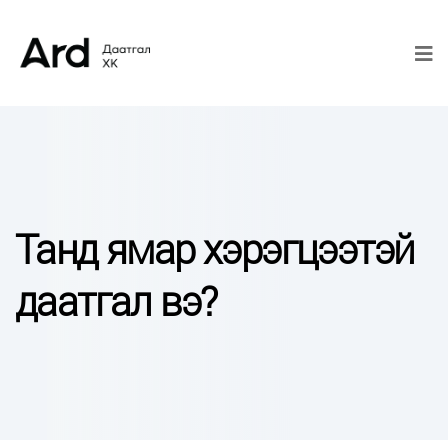
Танд ямар хэрэгцээтэй
даатгал вэ?