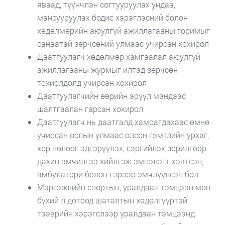
яваад, түүнчлэн согтууруулах ундаа,
мансууруулах бодис хэрэглэсний болон
хөдөлмөрийн аюулгүй ажиллагааны горимыг
санаатай зөрчсөний улмаас учирсан хохирол
Даатгуулагч хөдөлмөр хамгаалал аюулгүй
ажиллагааны журмыг илтэд зөрчсөн
тохиолдолд учирсан хохирол
Даатгуулагчийн өөрийн эрүүл мэндээс
шалтгаалан гарсан хохирол
Даатгуулагч нь даатгалд хамрагдахаас өмнө
учирсан ослын улмаас олсон гэмтлийн урхаг,
хор нөлөөг эдгэрүүлэх, сэргийлэх зорилгоор
дахин эмчилгээ хийлгэж эмнэлэгт хэвтсэн,
амбулатори болон гэрээр эмчлүүлсэн бол
Мэргэжлийн спортын, уралдаан тэмцээн мөн
бүхий л дотоод шаталтын хөдөлгүүртэй
тээврийн хэрэгслээр уралдаан тэмцээнд