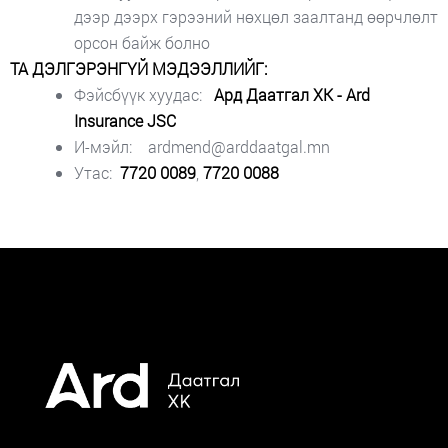
дээр дээрх гэрээний нөхцөл заалтанд өөрчлөлт
орсон байж болно
ТА ДЭЛГЭРЭНГҮЙ МЭДЭЭЛЛИЙГ:
Фэйсбүүк хуудас:
Ард Даатгал ХК - Ard
Insurance JSC
И-мэйл:
ardmend@arddaatgal.mn
Утас:
7720 0089
,
7720 0088