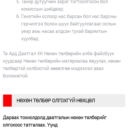
Тахир дутуугийн зэрэг тогтоолгосон бол
комиссын шийдвэр;
Гэнэтийн ослоор нас барсан бол нас барсны
гэрчилгээ болон шүүх байгууллагаас ослын
үеэр амь насаа алдсан тухай баримтын
хуулбар;
Та
Ард Даатгал ХК Нөхөн төлбөрийн алба
файсбүүк
хуудсаар Нөхөн төлбөрийн материалаа явуулах, нөхөн
төлбөртэй холбоотой зөвөлгөө мэдээлэл авах
боломжтой.
#
НӨХӨН ТӨЛБӨР ОЛГОХГҮЙ НӨХЦӨЛ
Дараах тохиолдолд даатгалын нөхөн төлбөрийг
олгохоос татгалзах. Үүнд