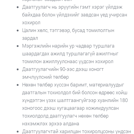
Даатгуулагч нь эрүүгийн гэмт хэрэг үйлдэж
байхдаа болон үйлдэхийг завдсан үед учирсан
хохирол
Цалин хөлс, тэтгэвэр, бусад томилолтын
зардал
Мэргэжлийн нарийн ур чадвар туршлага
шаардагдах ажилд туршлагагүй ажилтныг
томилон ажиллуулснаас үүдсэн хохирол
Даатгуулагчийн 90-ээс дээш хоногт
эмчлүүлсний төлбөр
Нөхөн төлбөр хүссэн баримт, материалуудыг
даатгалын тохиолдол бий болсон өдрөөс хойш
хүндэтгэн үзэх шалтгаангүйгээр хуанлийн 180
хоногоос дээш хугацаагаар хожимдуулсан
тохиолдолд даатгуулагч нөхөн төлбөр
нэхэмжлэх эрхээ алдана
Даатгуулагчтай харилцан тохиролцсоны үндсэн