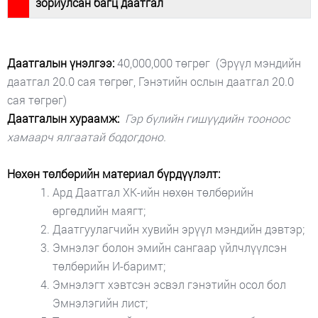
зориулсан багц даатгал
Даатгалын үнэлгээ:
40,000,000 төгрөг (Эрүүл мэндийн
даатгал 20.0 сая төгрөг, Гэнэтийн ослын даатгал 20.0
сая төгрөг)
Даатгалын хураамж:
Гэр бүлийн гишүүдийн тооноос
хамаарч ялгаатай бодогдоно.
Нөхөн төлбөрийн материал бүрдүүлэлт:
Ард Даатгал ХК-ийн нөхөн төлбөрийн
өргөдлийн маягт;
Даатгуулагчийн хувийн эрүүл мэндийн дэвтэр;
Эмнэлэг болон эмийн сангаар үйлчлүүлсэн
төлбөрийн И-баримт;
Эмнэлэгт хэвтсэн эсвэл гэнэтийн осол бол
Эмнэлэгийн лист;