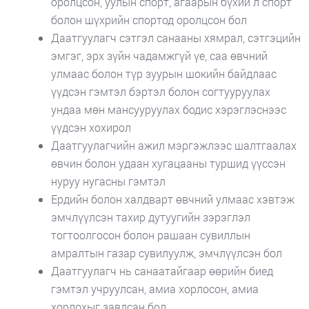
оролцсон, уулын спорт, агаарын бүхий л спорт
болон шүхрийн спортод оролцсон бол
Даатгуулагч сэтгэл санааны хямрал, сэтгэцийн
эмгэг, эрх зүйн чадамжгүй үе, саа өвчний
улмаас болон түр зуурын шокийн байдлаас
үүдсэн гэмтэл бэртэл болон согтууруулах
ундаа мөн мансууруулах бодис хэрэглэснээс
үүдсэн хохирол
Даатгуулагчийн ажил мэргэжлээс шалтгаалах
өвчин болон удаан хугацааны туршид үүссэн
нуруу нугасны гэмтэл
Ердийн болон халдварт өвчний улмаас хэвтэж
эмчлүүлсэн тахир дутуугийн зэрэглэл
тогтоолгосон болон рашаан сувиллын
амралтын газар сувилуулж, эмчлүүлсэн бол
Даатгуулагч нь санаатайгаар өөрийн биед
гэмтэл учруулсан, амиа хорлосон, амиа
хорлохыг завдсан бол