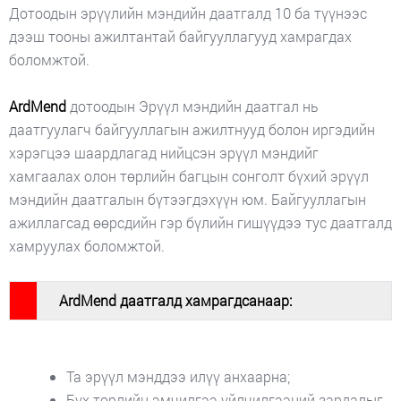
Дотоодын эрүүлийн мэндийн даатгалд 10 ба түүнээс
дээш тооны ажилтантай байгууллагууд хамрагдах
боломжтой.
ArdMend
дотоодын Эрүүл мэндийн даатгал нь
даатгуулагч байгууллагын ажилтнууд болон иргэдийн
хэрэгцээ шаардлагад нийцсэн эрүүл мэндийг
хамгаалах олон төрлийн багцын сонголт бүхий эрүүл
мэндийн даатгалын бүтээгдэхүүн юм. Байгууллагын
ажиллагсад өөрсдийн гэр бүлийн гишүүдээ тус даатгалд
хамруулах боломжтой.
#
ArdMend даатгалд хамрагдсанаар:
Та эрүүл мэнддээ илүү анхаарна;
Бүх төрлийн эмчилгээ үйлчилгээний зардалыг