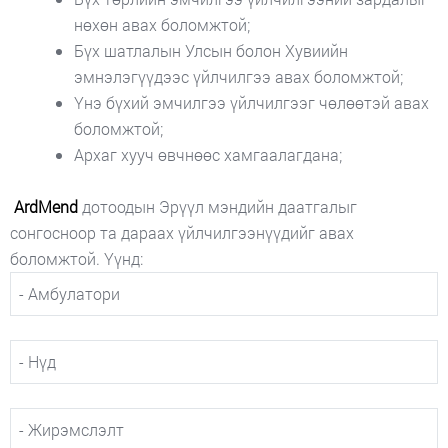
нөхөн авах боломжтой;
Бүх шатлалын Улсын болон Хувиийн
эмнэлэгүүдээс үйлчилгээ авах боломжтой;
Үнэ бүхий эмчилгээ үйлчилгээг чөлөөтэй авах
боломжтой;
Архаг хууч өвчнөөс хамгаалагдана;
ArdMend
дотоодын Эрүүл мэндийн даатгалыг
сонгосноор та дараах үйлчилгээнүүдийг авах
боломжтой. Үүнд:
- Амбулатори
- Нүд
- Жирэмслэлт