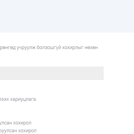
хөрөнгөд учруулж болзошгүй хохирлыг нөхөн
лээх хариуцлага.
улсан хохирол
руулсан хохирол