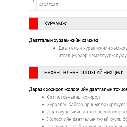
5
хэрэгсэл
#
ХУРААМЖ:
Даатгалын хураамжийн хэмжээ
Даатгалын хураамжийн хэмжээг
итгэлцүүрээр нэмэгдүүлж буюу
#
НӨХӨН ТӨЛБӨР ОЛГОХГҮЙ НӨХЦӨЛ:
Дараах хохирол жолоочийн даатгалын тохиолд
Сэтгэл санааны хохирол
Хүрээлэн байгаа орчныг бохирдуулсн
Даатгуулагчийн автотээврийн хэрэгс
Жолоочийн даатгалын тухай хууль бо
Даатгуулагчтай харилцан тохиролцс