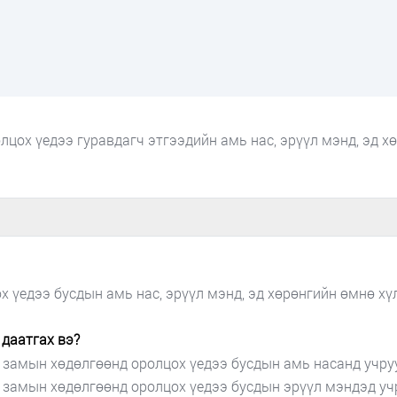
лцох үедээ гуравдагч этгээдийн амь нас, эрүүл мэнд, эд 
 үедээ бусдын амь нас, эрүүл мэнд, эд хөрөнгийн өмнө хү
даатгах вэ?
 замын хөдөлгөөнд оролцох үедээ бусдын амь насанд учру
 замын хөдөлгөөнд оролцох үедээ бусдын эрүүл мэндэд уч