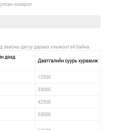
улсан хохирол.
д заасны дагуу дараах хэмжээтэй байна.
йн дээд
Даатгалийн суурь хураамж
12500
33000
42500
53000