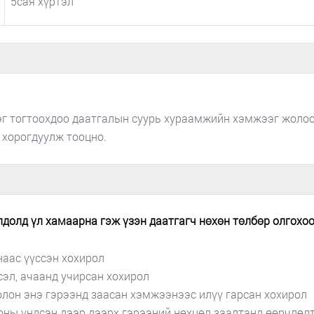
5сая хүртэл
 тогтоохдоо даатгалын суурь хураамжийн хэмжээг жолооч
 хорогдуулж тооцно.
олд үл хамаарна гэж үзэн даатгагч нөхөн төлбөр олгохоо
аас үүссэн хохирол
эл, ачаанд учирсан хохирол
лон энэ гэрээнд заасан хэмжээнээс илүү гарсан хохирол
оны үндсэн дээр дээрх гэрээний нөхцөл заалтанд өөрчлөл