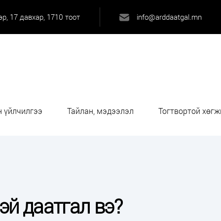
р, 17 давхар, 1710 тоот
info@arddaatgal.mn
 үйлчилгээ
Тайлан, мэдээлэл
Тогтвортой хөгж
эй даатгал вэ?