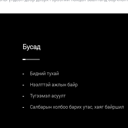
Бусад
Бидний тухай
Нээлттэй ажлын байр
Түгээмэл асуулт
Салбарын холбоо барих утас, хаяг байршил