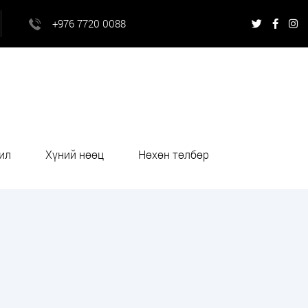
+976 7720 0088
ил
Хүний нөөц
Нөхөн төлбөр