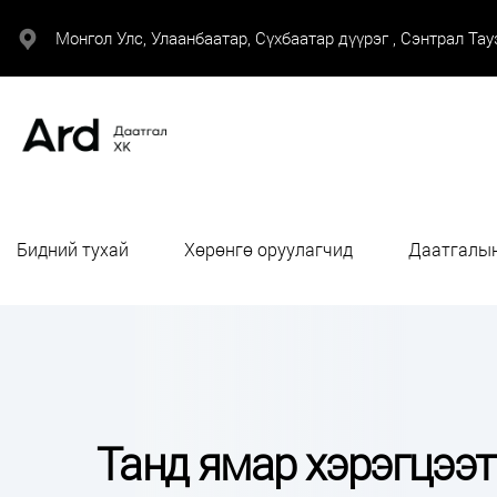
Монгол Улс, Улаанбаатар, Сүхбаатар дүүрэг , Сэнтрал Тауэ
Бидний тухай
Хөрөнгө оруулагчид
Даатгалын
Танд ямар хэрэгцээт