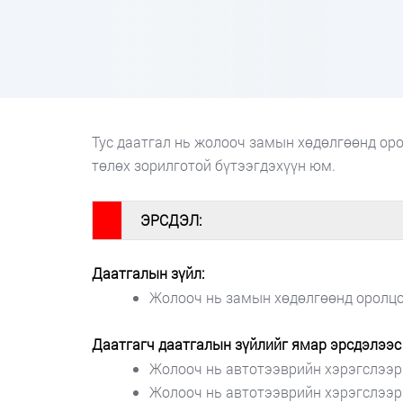
Тус даатгал нь жолооч замын хөдөлгөөнд оро
төлөх зорилготой бүтээгдэхүүн юм.
#
ЭРСДЭЛ:
Даатгалын зүйл:
Жолооч нь замын хөдөлгөөнд оролцох
Даатгагч даатгалын зүйлийг ямар эрсдэлээс 
Жолооч нь автотээврийн хэрэгслээр
Жолооч нь автотээврийн хэрэгслээр