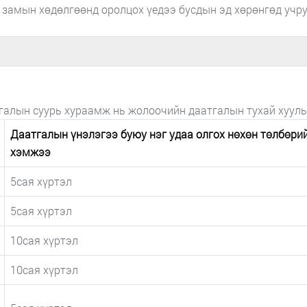
замын хөдөлгөөнд оролцох үедээ бусдын эд хөрөнгөд учру
галын суурь хураамж нь жолоочийн даатгалын тухай хууль
Даатгалын үнэлэгээ буюу нэг удаа олгох нөхөн төлбөри
хэмжээ
5сая хүртэл
5сая хүртэл
10сая хүртэл
10сая хүртэл