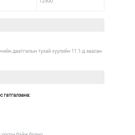
12500
ийн даатгалын тухай хуулийн 11.1-д заасан
с гатгалзана:
т орсон байж болно