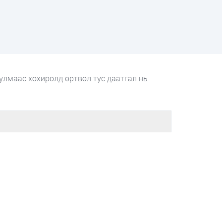
улмаас хохиролд өртвөл тус даатгал нь