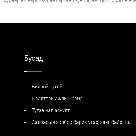
Бусад
Бидний тухай
Нээлттэй ажлын байр
Түгээмэл асуулт
Салбарын холбоо барих утас, хаяг байршил