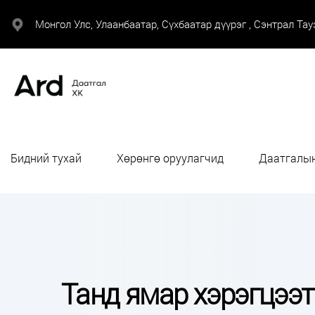
Монгол Улс, Улаанбаатар, Сүхбаатар дүүрэг , Сэнтрал Тауэ
Бидний тухай
Хөрөнгө оруулагчид
Даатгалын
Танд ямар хэрэгцээт