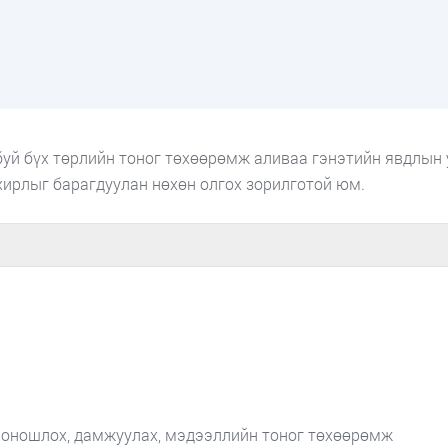
уй бүх төрлийн тоног төхөөрөмж аливаа гэнэтийн явдлын 
хирлыг барагдуулан нөхөн олгох зорилготой юм.
, оношлох, дамжуулах, мэдээллийн тоног төхөөрөмж