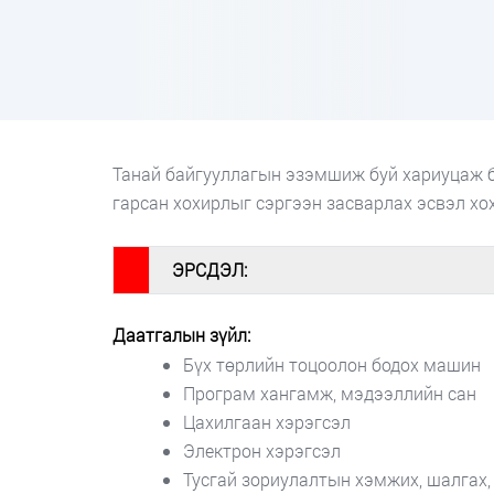
Танай байгууллагын эзэмшиж буй хариуцаж б
гарсан хохирлыг сэргээн засварлах эсвэл хо
#
ЭРСДЭЛ:
Даатгалын зүйл:
Бүх төрлийн тоцоолон бодох машин
Програм хангамж, мэдээллийн сан
Цахилгаан хэрэгсэл
Электрон хэрэгсэл
Тусгай зориулалтын хэмжих, шалгах