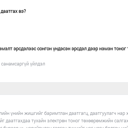
даатгах вэ?
эмэлт эрсдэлээс сонгон үндэсэн эрсдэл дээр нэмэн тоног
н санамсаргүй үйлдэл
лийн үнийн жишгийг баримтлан даатгагц, даатгуулагч нар 
ийг даатгахдаа тухайн электрөн тоног төхөөрөмжийн салга
эг бүрээр нь нарийвчлан гарган түүнийг нэг цогц болгон н