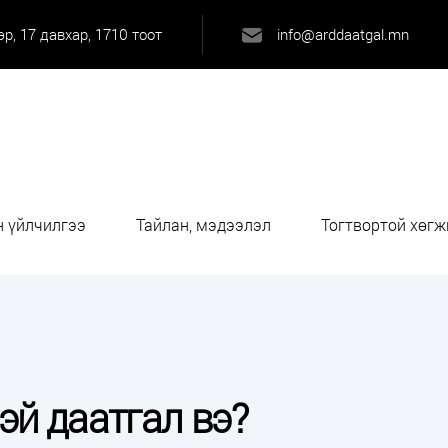
р, 17 давхар, 1710 тоот
info@arddaatgal.mn
 үйлчилгээ
Тайлан, мэдээлэл
Тогтвортой хөгж
эй даатгал вэ?