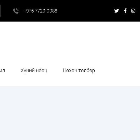
+976 7720 0088
ил
Хүний нөөц
Нөхөн төлбөр