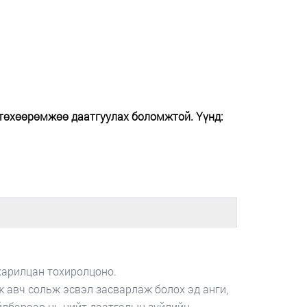
 төхөөрөмжөө даатгуулах боломжтой. Үүнд:
харилцан тохиролцоно.
ж авч сольж эсвэл засварлаж болох эд анги,
ийлбэрээр нь нийт даатгалын зүйлийн