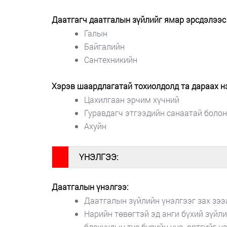
Даатгагч даатгалын зүйлийг ямар эрсдэлээс 
Галын
Байгалийн
Сантехникийн
Хэрэв шаардлагатай тохиолдолд та дараах н
Цахилгаан эрчим хүчний
Гуравдагч этгээдийн санаатай боло
Ахуйн
#
ҮНЭЛГЭЭ:
Даатгалын үнэлгээ:
Даатгалын зүйлийн үнэлгээг зах зээ
Нарийн төвөгтэй эд анги бүхий зүйл
блокуудын тус бүрийн үнэ, өртгийг н