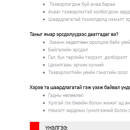
Тээвэрлэгдэж буй ачаа бараа
Ачааг тээвэрлэхтэй холбогдсон зар
Шаардлагатай тохиолдолд нэмэлт эр
Таныг ямар эрсдэлүүдээс даатгадаг вэ?
Замын хөдөлгөөн оролцож байх үеи
Байгалийн эрсдэл
Гал, бүх төрлийн тэсрэлт, дэлбэрэлт
Цахилгаан, эрчим хүчний
Тээвэрлэлтийн үеийн гэнэтийн осол
Хэрэв та шаардлагатай гэж үзэж байвал үндс
Гадны нөлөөлөл
Хулгай /эх биеийн болон жижиг эд ан
Нэмэлт зардлын /үнэлгээний болон 
#
ҮНЭЛГЭЭ: