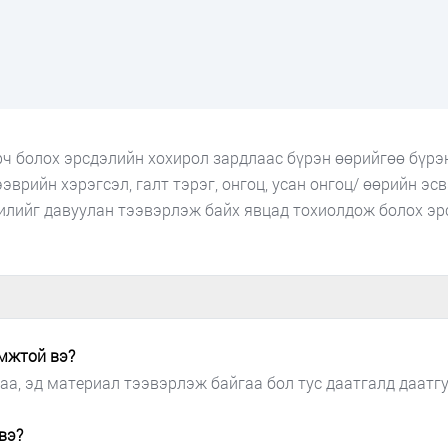
рч болох эрсдэлийн хохирол зардлаас бүрэн өөрийгөө бүр
эврийн хэрэгсэл, галт тэрэг, онгоц, усан онгоц/ өөрийн эс
хилийг давуулан тээвэрлэж байх явцад тохиолдож болох эр
омжтой вэ?
аа, эд материал тээвэрлэж байгаа бол тус даатгалд даатг
вэ?