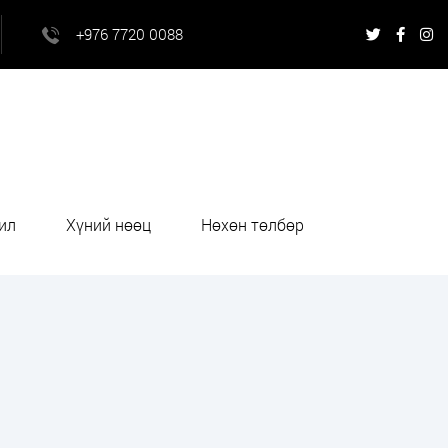
+976 7720 0088
ил
Хүний нөөц
Нөхөн төлбөр