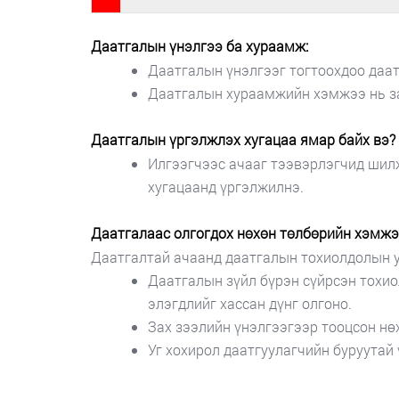
Даатгалын үнэлгээ ба хураамж:
Даатгалын үнэлгээг тогтоохдоо даат
Даатгалын хураамжийн хэмжээ нь за
Даатгалын үргэлжлэх хугацаа ямар байх вэ?
Илгээгчээс ачааг тээвэрлэгчид шилж
хугацаанд үргэлжилнэ.
Даатгалаас олгогдох нөхөн төлбөрийн хэмжэ
Даатгалтай ачаанд даатгалын тохиолдолын ул
Даатгалын зүйл бүрэн сүйрсэн тохио
элэгдлийг хассан дүнг олгоно.
Зах зээлийн үнэлгээгээр тооцсон нө
Уг хохирол даатгуулагчийн буруутай