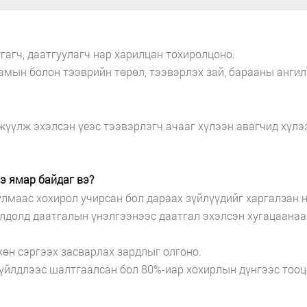
гагч, даатгуулагч нар харилцан тохиролцоно.
мын болон тээврийн төрөл, тээвэрлэх зай, барааны ангил
үүлж эхэлсэн үеэс тээвэрлэгч ачааг хүлээн авагчид хүлээ
э ямар байдаг вэ?
маас хохирол учирсан бол дараах зүйлүүдийг харгалзан н
лдолд даатгалын үнэлгээнээс даатгал эхэлсэн хугацаанаас
хөн сэргээх засварлах зардлыг олгоно.
 үйлдлээс шалтгаалсан бол 80%-иар хохирлын дүнгээс тооц