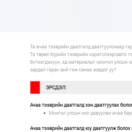
Та ачаа тээврийн даатгалд даатгуулснаар га
Та төрөл бүрийн тээврийн хэрэгслээр/авто тэ
бүтээгдэхүүн, эд материалыг монгол улсын 
зардал гарах вий гэж санаа зовдог уу?
#
ЭРСДЭЛ:
Ачаа тээврийн даатгалд хэн даатгуулах бол
Монгол улсын хил давуулан ачаа бар
Ачаа тээврийн даатгалд юу даатгуулж болох 