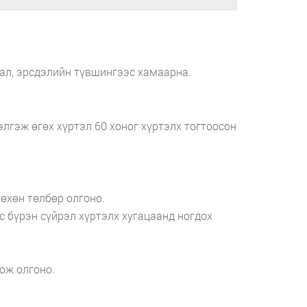
ал, эрсдэлийн түвшингээс хамаарна.
лгэж өгөх хүртэл 60 хоног хүртэлх тогтоосон
өхөн төлбөр олгоно.
 бүрэн сүйрэл хүртэлх хугацаанд ногдох
ож олгоно.