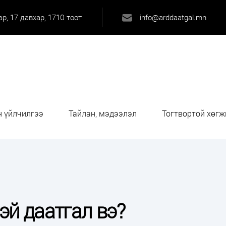
р, 17 давхар, 1710 тоот
info@arddaatgal.mn
 үйлчилгээ
Тайлан, мэдээлэл
Тогтвортой хөгж
эй даатгал вэ?