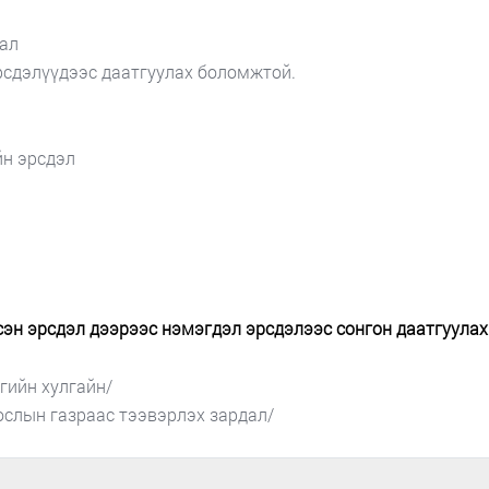
дал
сдэлүүдээс даатгуулах боломжтой.
йн эрсдэл
эн эрсдэл дээрээс нэмэгдэл эрсдэлээс сонгон даатгуулах
гийн хулгайн/
ослын газраас тээвэрлэх зардал/