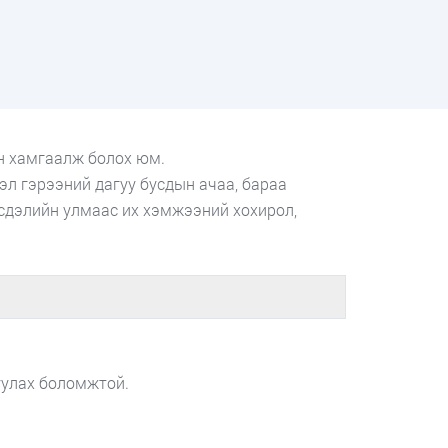
эн хамгаалж болох юм.
вэл гэрээний дагуу бусдын ачаа, бараа
сдэлийн улмаас их хэмжээний хохирол,
уулах боломжтой.