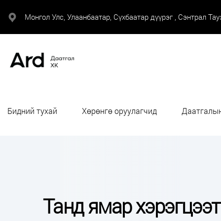
Монгол Улс, Улаанбаатар, Сүхбаатар дүүрэг , Сэнтрал Тауэ
Бидний тухай
Хөрөнгө оруулагчид
Даатгалын
Танд ямар хэрэгцээт