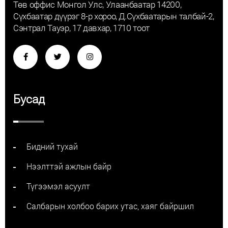
Төв оффис Монгол Улс, Улаанбаатар 14200,
Сүхбаатар дүүрэг 8-р хороо, Д.Сүхбаатарын талбай-2,
Сэнтрал Тауэр, 17 давхар, 1710 тоот
Бусад
Бидний тухай
Нээлттэй ажлын байр
Түгээмэл асуулт
Салбарын холбоо барих утас, хаяг байршил