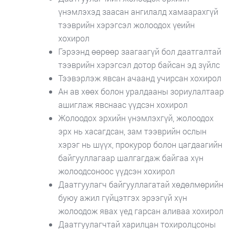
үнэмлэхэд заасан ангилалд хамаарахгүй
тээврийн хэрэгсэл жолоодох үеийн
хохирол
Гэрээнд өөрөөр заагаагүй бол даатгалтай
тээврийн хэрэгсэл дотор байсан эд зүйлс
Тээвэрлэж явсан ачаанд учирсан хохирол
Ан ав хөөх болон уралдааны зориулалтаар
ашиглаж явснаас үүдсэн хохирол
Жолоодох эрхийн үнэмлэхгүй, жолоодох
эрх нь хасагдсан, зам тээврийн ослын
хэрэг нь шүүх, прокурор болон цагдаагийн
байгууллагаар шалгагдаж байгаа хүн
жолоодсоноос үүдсэн хохирол
Даатгуулагч байгууллагатай хөдөлмөрийн
буюу ажил гүйцэтгэх эрээгүй хүн
жолоодож явах үед гарсан аливаа хохирол
Даатгуулагчтай харилцан тохиролцсоны