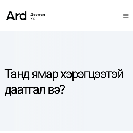
Танд ямар хэрэгцээтэй
даатгал вэ?