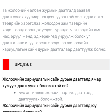
Та жолоочийн албан журмын даатгалд заавал
даатгуулах хуулиар ногдсон үүрэгтэйгээс гадна авто
тээврийн хэрэгслээ жолоодон зам тээврийн
хөдөлгөөнд оролцох үедээ гуравдагч этгээдийн амь
нас, эрүүл мэнд, эд хөрөнгөд учруулж болох уг
даатгалаас илүү гарсан эрсдэлээ жолоочийн
хариуцлагын сайн дурын даатгалаар даатгуулж болно.
#
ЭРСДЭЛ:
Жолоочийн хариуцлагын сайн дурын даатгалд ямар
хүмүүс даатгуулах боломжтой вэ?
Бүх ангиллын жолооч нар тус даатгалд
даатгуулах боломжтой.
Жолоочийн хариуцлагын сайн дурын даатгалд юу
даатгуулж болох вэ?