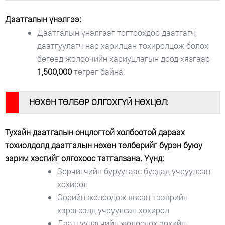
Даатгалын үнэлгээ:
Даатгалын үнэлгээг тогтоохдоо даатгагч,
даатгуулагч нар харилцан тохиролцож болох
бөгөөд жолоочийн хариуцлагын доод хязгаар
1,500,000
төгрөг байна.
#
НӨХӨН ТӨЛБӨР ОЛГОХГҮЙ НӨХЦӨЛ:
Тухайн даатгалын онцлогтой холбоотой дараах
тохиолдолд даатгалын нөхөн төлбөрийг бүрэн буюу
зарим хэсгийг олгохоос татгалзана. Үүнд:
Зорчигчийн буруугаас бусдад учруулсан
хохирол
Өөрийн жолоодож явсан тээврийн
хэрэгсэлд учруулсан хохирол
Даатгуулагчийн жолоодох эрхийн