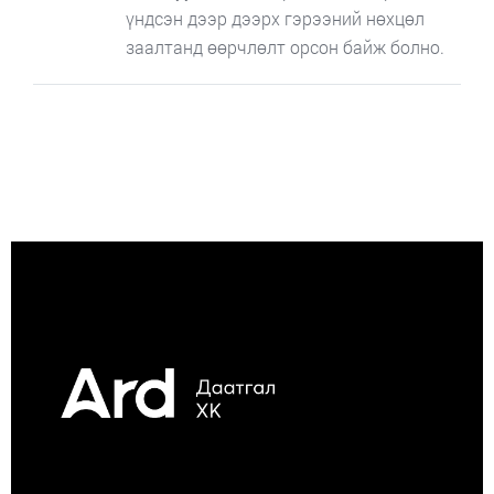
үндсэн дээр дээрх гэрээний нөхцөл
заалтанд өөрчлөлт орсон байж болно.