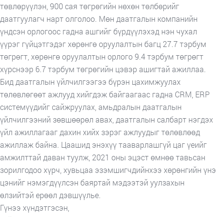
төвлөрүүлэн, 900 сая төгрөгийн нөхөн төлбөрийг
даатгуулагч нарт олголоо. Мөн даатгалын компанийн
үндсэн орлогоос гадна ашгийг бүрдүүлэхэд нэн чухал
үүрэг гүйцэтгэдэг хөрөнгө оруулалтын багц 27.7 тэрбум
төгрөгт, хөрөнгө оруулалтын орлого 9.4 тэрбум төгрөгт
хүрснээр 6.7 тэрбум төгрөгийн цэвэр ашигтай ажиллаа.
Бид даатгалын үйлчилгээгээ бүрэн цахимжуулах
төлөвлөгөөт ажлууд хийгдэж байгаагаас гадна CRM, ERP
системүүдийг сайжруулах, амьдралын даатгалын
үйлчилгээний зөвшөөрөл авах, даатгалын салбарт нэгдэх
үйл ажиллагааг дахин хийх зэрэг ажлуудыг төлөвлөөд
ажиллаж байна. Цаашид энэхүү тааварлашгүй цаг үеийг
амжилттай даван туулж, 2021 оны эцэст өмнөө тавьсан
зорилгодоо хүрч, хувьцаа эзэмшигчдийнхээ хөрөнгийн үнэ
цэнийг нэмэгдүүлсэн баяртай мэдээтэй уулзахын
өлзийтэй ерөөл дэвшүүлье.
Гүнээ хүндэтгэсэн,