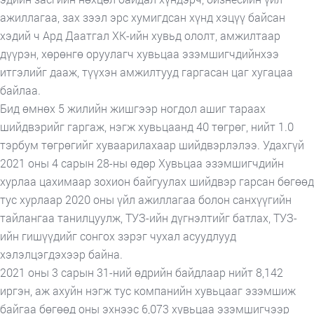
ажиллагаа, зах зээл эрс хумигдсан хүнд хэцүү байсан
хэдий ч Ард Даатгал ХК-ийн хувьд ололт, амжилтаар
дүүрэн, хөрөнгө оруулагч хувьцаа эзэмшигчдийнхээ
итгэлийг дааж, түүхэн амжилтууд гаргасан цаг хугацаа
байлаа.
Бид өмнөх 5 жилийн жишгээр ногдол ашиг тараах
шийдвэрийг гаргаж, нэгж хувьцаанд 40 төгрөг, нийт 1.0
тэрбум төгрөгийг хуваарилахаар шийдвэрлэлээ. Удахгүй
2021 оны 4 сарын 28-ны өдөр Хувьцаа эзэмшигчдийн
хурлаа цахимаар зохион байгуулах шийдвэр гарсан бөгөөд
тус хурлаар 2020 оны үйл ажиллагаа болон санхүүгийн
тайлангаа танилцуулж, ТУЗ-ийн дүгнэлтийг батлах, ТУЗ-
ийн гишүүдийг сонгох зэрэг чухал асуудлууд
хэлэлцэгдэхээр байна.
2021 оны 3 сарын 31-ний өдрийн байдлаар нийт 8,142
иргэн, аж ахуйн нэгж тус компанийн хувьцааг эзэмшиж
байгаа бөгөөд оны эхнээс 6,073 хувьцаа эзэмшигчээр