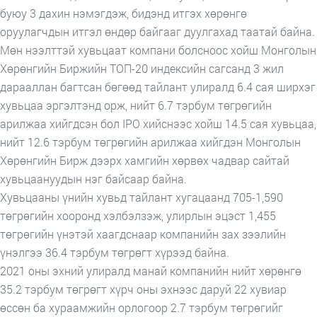
буюу 3 дахин нэмэгдэж, бидэнд итгэх хөрөнгө
оруулагчдын итгэл өндөр байгааг дуулгахад таатай байна.
Мөн нээлттэй хувьцаат компани болсноос хойш Монголын
Хөрөнгийн Биржийн ТОП-20 индексийн сагсанд 3 жил
дарааллан багтсан бөгөөд тайлант улиралд 6.4 сая ширхэг
хувьцаа эргэлтэнд орж, нийт 6.7 тэрбум төгрөгийн
арилжаа хийгдсэн бол IPO хийснээс хойш 14.5 сая хувьцаа,
нийт 12.6 тэрбум төгрөгийн арилжаа хийгдэн Монголын
Хөрөнгийн Бирж дээрх хамгийн хөрвөх чадвар сайтай
хувьцаануудын нэг байсаар байна.
Хувьцааны үнийн хувьд тайлант хугацаанд 705-1,590
төгрөгийн хооронд хэлбэлзэж, улирлын эцэст 1,455
төгрөгийн үнэтэй хаагдснаар компанийн зах зээлийн
үнэлгээ 36.4 тэрбум төгрөгт хүрээд байна.
2021 оны эхний улиралд манай компанийн нийт хөрөнгө
35.2 тэрбум төгрөгт хүрч оны эхнээс даруй 22 хувиар
өссөн ба хураамжийн орлогоор 2.7 тэрбум төгрөгийг