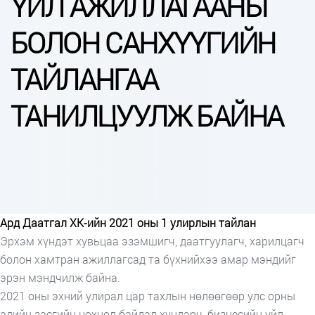
ҮЙЛ АЖИЛЛАГААНЫ
БОЛОН САНХҮҮГИЙН
ТАЙЛАНГАА
ТАНИЛЦУУЛЖ БАЙНА
А
рд Даатгал ХК-ийн 202
1
оны
1
улирлын тайлан
Эрхэм хүндэт хувьцаа эзэмшигч, даатгуулагч, харилцагч
болон хамтран ажиллагсад та бүхнийхээ амар мэндийг
эрэн мэндчилж байна.
2021 оны эхний улирал цар тахлын нөлөөгөөр улс орны
эдийн засгийн нөхцөл байдал хүндэрч, бизнесийн үйл