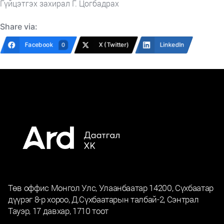
Гүйцэтгэх захирал Г. Цогбадрах
Share via:
Facebook
X (Twitter)
LinkedIn
0
Төв оффис Монгол Улс, Улаанбаатар 14200, Сүхбаатар
дүүрэг 8-р хороо, Д.Сүхбаатарын талбай-2, Сэнтрал
Тауэр, 17 давхар, 1710 тоот