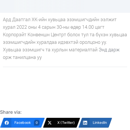
Ард Даатгал ХК-ийн хувьцаа эзэмшигчдийн ээлжит
хурал 2022 оны 4 сарын 30-ны өдөр 14.00 цагт
Корпорэйт Конвеншн Центрт болох тул та бүхэн хувьцаа
эзэмшигчдийн хуралдаа идэвхтэй оролцоно уу.
Хувьцаа эзэмшигч та хурлын материалтай
Энд дарж
орж танилцана уу
Share via:
Facebook
X (Twitter)
LinkedIn
0