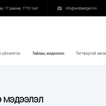
р, 17 давхар, 1710 тоот
info@arddaatgal.mn
 үйлчилгээ
Тайлан, мэдээлэл
Тогтвортой хөгж
э мэдээлэл