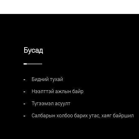
Бусад
Бидний тухай
Нээлттэй ажлын байр
Түгээмэл асуулт
Салбарын холбоо барих утас, хаяг байршил