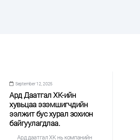
September 12, 2025
Ард Даатгал ХК-ийн
хувьцаа эзэмшигчдийн
ээлжит бус хурал зохион
байгуулагдлаа.
Ард даатгал ХК нь компанийн