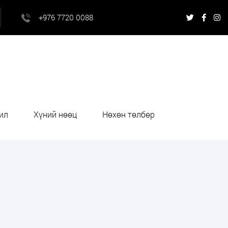
+976 7720 0088
ил
Хүний нөөц
Нөхөн төлбөр