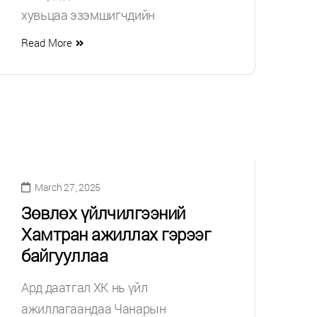
хувьцаа эзэмшигчдийн
Read More
March 27, 2025
Зөвлөх үйлчилгээний
Хамтран ажиллах гэрээг
байгууллаа
Ард даатгал ХК нь үйл
ажиллагаандаа Чанарын