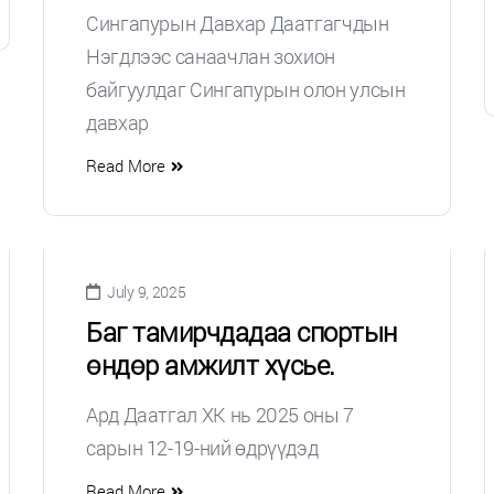
Сингапурын Давхар Даатгагчдын
Нэгдлээс санаачлан зохион
байгуулдаг Сингапурын олон улсын
давхар
Read More
July 9, 2025
Баг тамирчдадаа спортын
өндөр амжилт хүсье.
Ард Даатгал ХК нь 2025 оны 7
сарын 12-19-ний өдрүүдэд
Read More