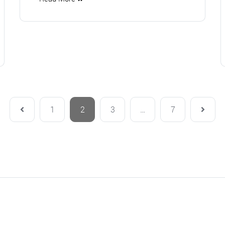
1
2
3
…
7