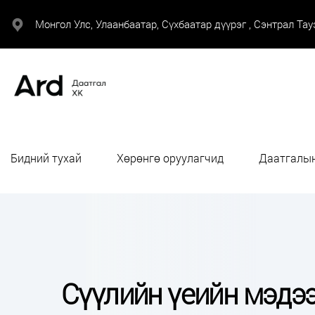
Монгол Улс, Улаанбаатар, Сүхбаатар дүүрэг , Сэнтрал Тауэ
Бидний тухай
Хөрөнгө оруулагчид
Даатгалын
Сүүлийн үеийн мэдэ