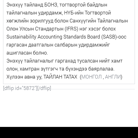
Энэхүү тайланд БОНЗ, тогтвортой байдлын
тайлагналын удирдамж, НҮБ-ийн Тогтвортой
хөгжлийн зорилгууд болон Санхүүгийн Тайлагналын
Олон Улсын Стандартын (IFRS) нэг хэсэг болох
Sustainability Accounting Standards Board (SASB)-оос
гаргасан даатгалын салбарын удирдамжийг
ашигласан болно.
Энэхүү тайлагналыг гаргахад тусалсан нийт хамт
олон, хамтран зүтгэгч та бүхэндээ баярлалаа.
Хүлээн авна уу, ТАЙЛАН ТАТАХ (
МОНГОЛ
,
АНГЛИ
)
[dflip id="5872"][/dflip]