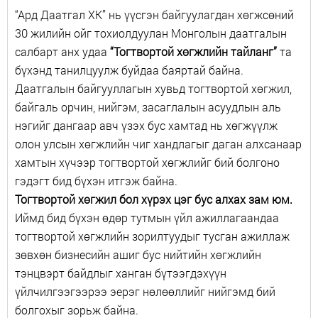
“Ард Даатгал ХК” нь үүсгэн байгуулагдан хөгжсөний
30 жилийн ойг тохиолдуулан Монголын даатгалын
салбарт анх удаа
“Тогтвортой хөгжлийн тайланг”
та
бүхэнд танилцуулж буйдаа баяртай байна.
Даатгалын байгууллагын хувьд тогтвортой хөгжил,
байгаль орчин, нийгэм, засаглалын асуудлын аль
нэгийг дангаар авч үзэх бус хамтад нь хөгжүүлж
олон улсын хөгжлийн чиг хандлагыг даган алхсанаар
хамтын хүчээр тогтвортой хөгжлийг бий болгоно
гэдэгт бид бүхэн итгэж байна.
Тогтвортой хөгжил бол хүрэх цэг бус алхах зам юм.
Иймд бид бүхэн өдөр тутмын үйл ажиллагаандаа
тогтвортой хөгжлийн зорилтуудыг тусган ажиллаж
зөвхөн бизнесийн ашиг бус нийтийн хөгжлийн
тэнцвэрт байдлыг ханган бүтээгдэхүүн
үйлчилгээгээрээ эерэг нөлөөллийг нийгэмд бий
болгохыг зорьж байна.