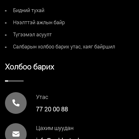
Бидний тухай
Нээлттэй ажлын байр
Түгээмэл асуулт
Салбарын холбоо барих утас, хаяг байршил
Холбоо барих
Утас
77 20 00 88
Цахим шуудан