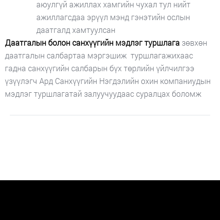
аюулгүй ажиллах хамгийн чухал тул нийт
ажиллагсдаа эрүүл мэнд гэнэтийн ослын
даатгалд хамтуулсан
Даатгалын болон санхүүгийн мэдлэг туршлага
зөвхөн
даатгалын салбартаа мэргэшиж туршлагажихаас
гадна санхүүгийн салбарын бүх төрлийн үйлчилгээ
үзүүлэгч Ард Санхүүгийн Нэгдэлийн охин компаниудын
мэдлэг туршлагатай залуучуудаас суралцах боломж