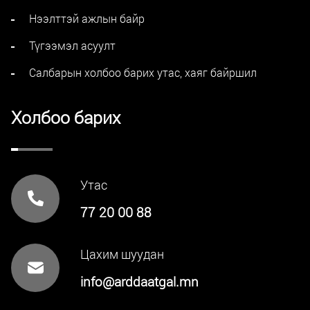
Нээлттэй ажлын байр
Түгээмэл асуулт
Салбарын холбоо барих утас, хаяг байршил
Холбоо барих
Утас
77 20 00 88
Цахим шуудан
info@arddaatgal.mn