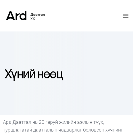
Хүний нөөц
Aрд Даатгал нь 20 гаруй жилийн ажлын түүх,
туршлагатай даатгалын чадварлаг боловсон хүчнийг