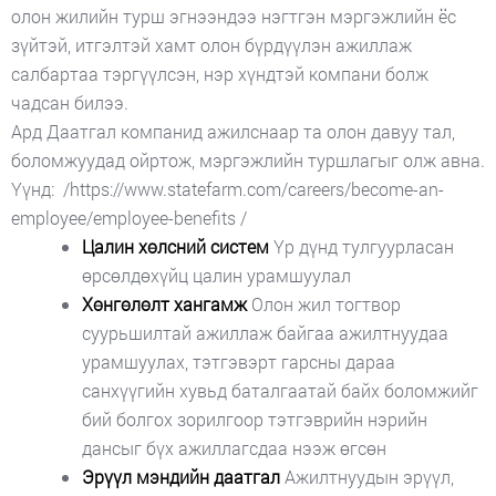
олон жилийн турш эгнээндээ нэгтгэн мэргэжлийн ёс
зүйтэй, итгэлтэй хамт олон бүрдүүлэн ажиллаж
салбартаа тэргүүлсэн, нэр хүндтэй компани болж
чадсан билээ.
Ард Даатгал компанид ажилснаар та олон давуу тал,
боломжуудад ойртож, мэргэжлийн туршлагыг олж авна.
Үүнд:
/https://www.statefarm.com/careers/become-an-
employee/employee-benefits /
Цалин хөлсний систем
Үр дүнд тулгуурласан
өрсөлдөхүйц цалин урамшуулал
Хөнгөлөлт хангамж
Олон жил тогтвор
суурьшилтай ажиллаж байгаа ажилтнуудаа
урамшуулах, тэтгэвэрт гарсны дараа
санхүүгийн хувьд баталгаатай байх боломжийг
бий болгох зорилгоор тэтгэврийн нэрийн
дансыг бүх ажиллагсдаа нээж өгсөн
Эрүүл мэндийн даатгал
Ажилтнуудын эрүүл,