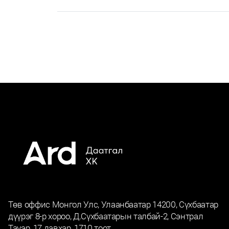
Төв оффис Монгол Улс, Улаанбаатар 14200, Сүхбаатар
дүүрэг 8-р хороо, Д.Сүхбаатарын талбай-2, Сэнтрал
Тауэр, 17 давхар, 1710 тоот