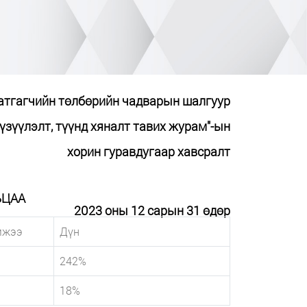
атгагчийн төлбөрийн чадварын шалгуур
үзүүлэлт, түүнд хяналт тавих журам"-ын
хорин гуравдугаар хавсралт
ЬЦАА
2023 оны 12 сарын 31 өдөр
мжээ
Дүн
242%
18%