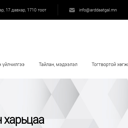
р, 17 давхар, 1710 тоот
info@arddaatgal.mn
 үйлчилгээ
Тайлан, мэдээлэл
Тогтвортой хөгж
 харьцаа