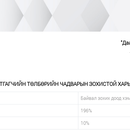
"Да
ТГАГЧИЙН ТӨЛБӨРИЙН ЧАДВАРЫН ЗОХИСТОЙ ХАР
Байвал зохих доод хэ
196%
10%