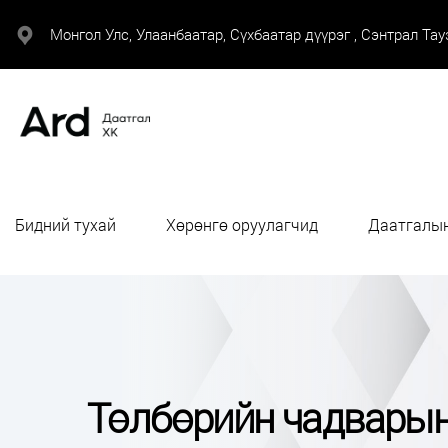
Монгол Улс, Улаанбаатар, Сүхбаатар дүүрэг , Сэнтрал Тауэ
Бидний тухай
Хөрөнгө оруулагчид
Даатгалын
Төлбөрийн чадварын