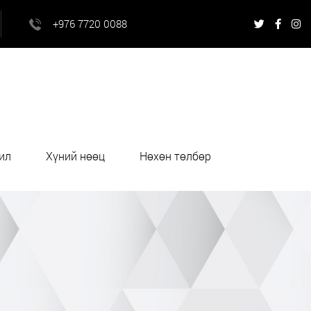
+976 7720 0088
ил
Хүний нөөц
Нөхөн төлбөр