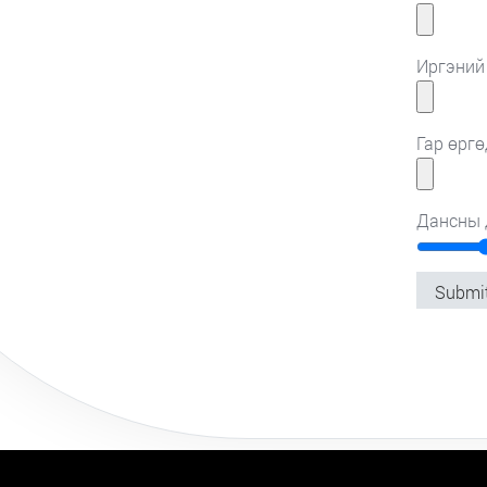
Иргэний
Гар өргө
Дансны д