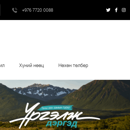
+976 7720 0088
ил
Хүний нөөц
Нөхөн төлбөр