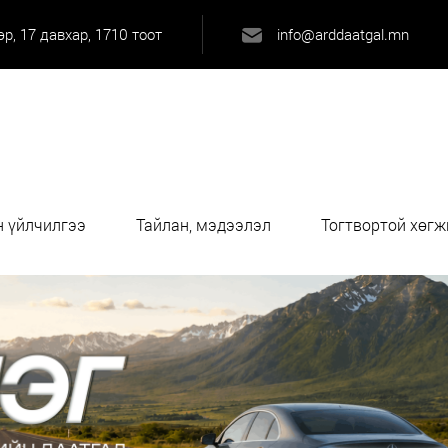
р, 17 давхар, 1710 тоот
info@arddaatgal.mn
 үйлчилгээ
Тайлан, мэдээлэл
Тогтвортой хөгж