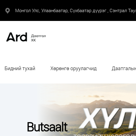
Монгол Улс, Улаанбаатар, Сүхбаатар дүүрэг , Сэнтрал Тауэ
Бидний тухай
Хөрөнгө оруулагчид
Даатгалын
Butsaalt