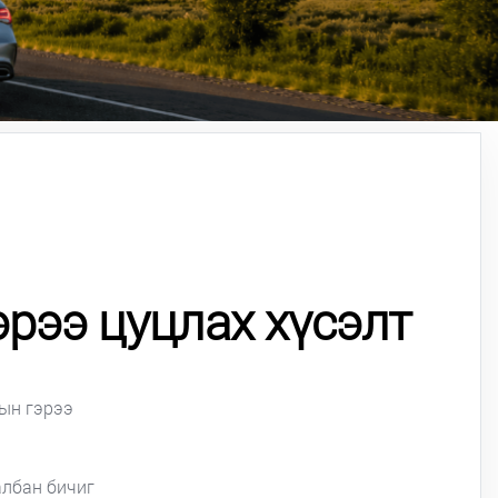
рээ цуцлах хүсэлт
ын гэрээ
албан бичиг