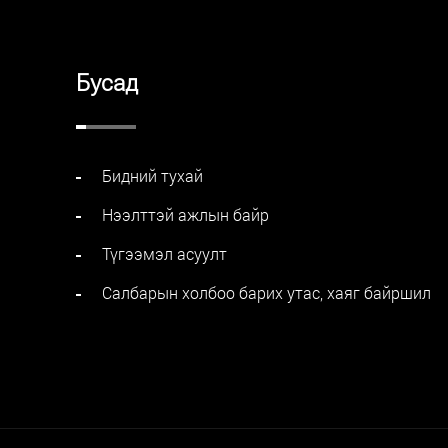
Бусад
Бидний тухай
Нээлттэй ажлын байр
Түгээмэл асуулт
Салбарын холбоо барих утас, хаяг байршил