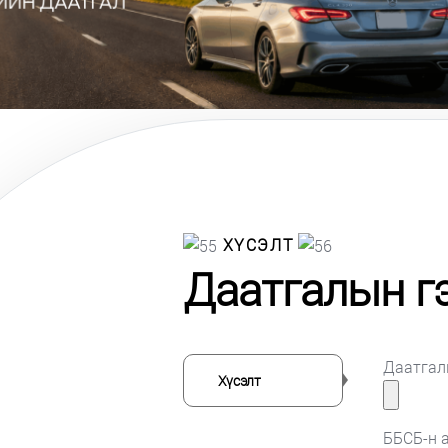
ХҮСЭЛТ
Даатгалын гэ
Даатгал
Хүсэлт
ББСБ-н 