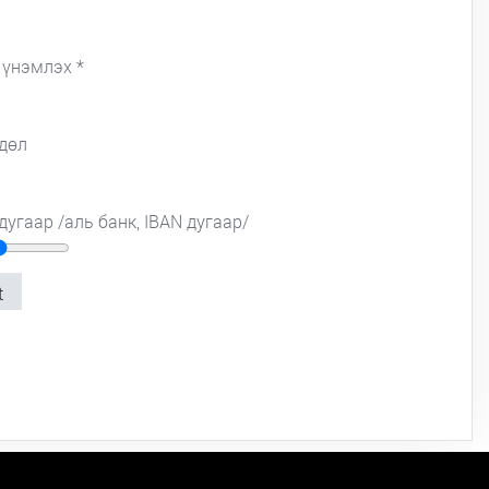
 үнэмлэх *
дөл
угаар /аль банк, IBAN дугаар/