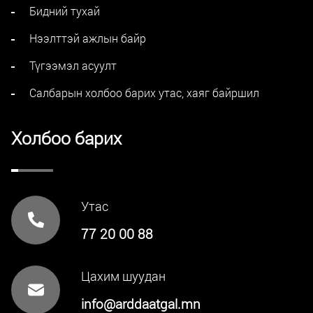
Бидний тухай
Нээлттэй ажлын байр
Түгээмэл асуулт
Салбарын холбоо барих утас, хаяг байршил
Холбоо барих
Утас
77 20 00 88
Цахим шуудан
info@arddaatgal.mn