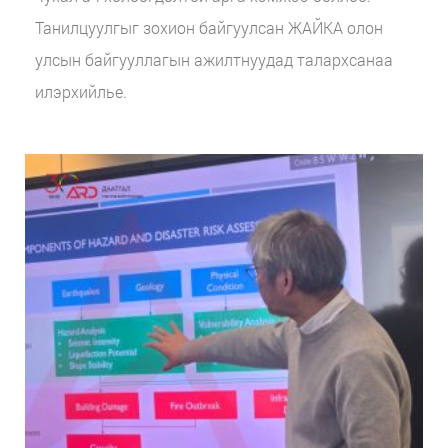
Танилцуулгыг зохион байгуулсан ЖАЙКА олон
улсын байгууллагын ажилтнуудад талархсанаа
илэрхийлье.