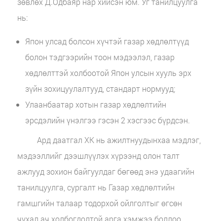
зөвлөх Д.Одбаяр нар хийсэн юм. Уг танилцуулга
нь:
Япон улсад болсон хүчтэй газар хөдлөлтүүд
болон тэдгээрийн тоон мэдээлэл, газар
хөдлөлттэй холбоотой Япон улсын хууль эрх
зүйн зохицуулалтууд, стандарт нормууд;
Улаанбаатар хотын газар хөдлөлтийн
эрсдэлийн үнэлгээ гэсэн 2 хэсгээс бүрдсэн.
Ард даатгал ХК нь ажилтнуудынхаа мэдлэг,
мэдээллийг дээшлүүлэх хүрээнд олон талт
ажлууд зохион байгуулдаг бөгөөд энэ удаагийн
танилцуулга, сургалт нь Газар хөдлөлтийн
гамшгийн талаар тодорхой ойлголтыг өгсөн
чухал ач холбогдолтой арга хэмжээ боллоо.