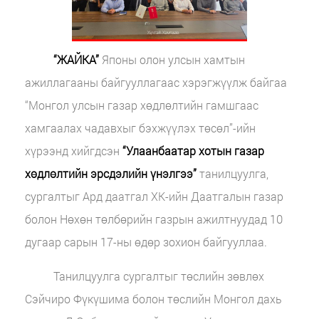
“ЖАЙКА”
Японы олон улсын хамтын
ажиллагааны байгууллагаас хэрэгжүүлж байгаа
“Монгол улсын газар хөдлөлтийн гамшгаас
хамгаалах чадавхыг бэхжүүлэх төсөл”-ийн
хүрээнд хийгдсэн
“Улаанбаатар хотын газар
хөдлөлтийн эрсдэлийн үнэлгээ”
танилцуулга,
сургалтыг Ард даатгал ХК-ийн Даатгалын газар
болон Нөхөн төлбөрийн газрын ажилтнуудад 10
дугаар сарын 17-ны өдөр зохион байгууллаа.
Танилцуулга сургалтыг төслийн зөвлөх
Сэйчиро Фүкүшима болон төслийн Монгол дахь