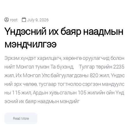
root
July 9, 2026
Үндэсний их баяр наадмын
мэндчилгээ
Эрхэм хүндэт харилцагч, хөрөнгө оруулагчид болон
нийт Монгол түмэн Та бүхэнд, Тулгар төрийн 2235
жил, Их Монгол Улс байгуулагдсаны 820 жил, Үндэс
ний эрх чөлөө, тусгаар тогтнолоо сэргээн мандуулс
ны 115 жил, Ардын хувьсгалын 105 жилийн ойн Үнд
эсний их баяр наадмын мэндийг
Read More