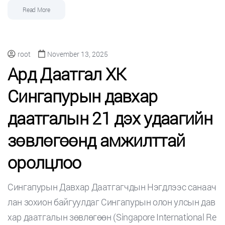
Read More
root
November 13, 2025
Ард Даатгал ХК
Сингапурын давхар
даатгалын 21 дэх удаагийн
зөвлөгөөнд амжилттай
оролцлоо
Сингапурын Давхар Даатгагчдын Нэгдлээс санаач
лан зохион байгуулдаг Сингапурын олон улсын дав
хар даатгалын зөвлөгөөн (Singapore International Re