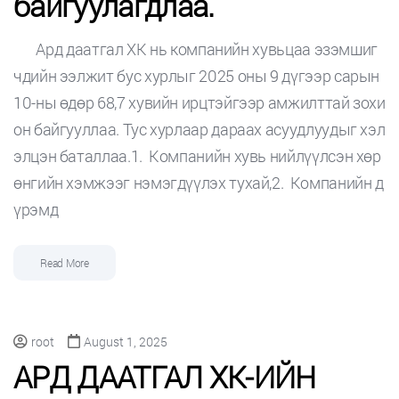
байгуулагдлаа.
Ард даатгал ХК нь компанийн хувьцаа эзэмшиг
чдийн ээлжит бус хурлыг 2025 оны 9 дүгээр сарын
10-ны өдөр 68,7 хувийн ирцтэйгээр амжилттай зохи
он байгууллаа. Тус хурлаар дараах асуудлуудыг хэл
элцэн баталлаа.1. Компанийн хувь нийлүүлсэн хөр
өнгийн хэмжээг нэмэгдүүлэх тухай,2. Компанийн д
үрэмд
Read More
root
August 1, 2025
АРД ДААТГАЛ ХК-ИЙН