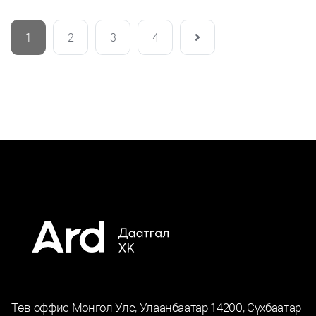
1
2
3
4
Төв оффис Монгол Улс, Улаанбаатар 14200, Сүхбаатар