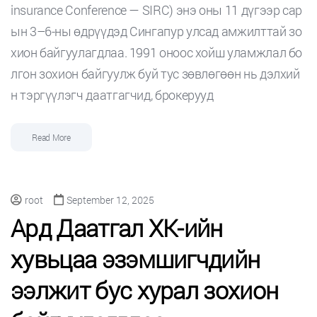
insurance Conference — SIRC) энэ оны 11 дүгээр сар
ын 3–6-ны өдрүүдэд Сингапур улсад амжилттай зо
хион байгуулагдлаа. 1991 оноос хойш уламжлал бо
лгон зохион байгуулж буй тус зөвлөгөөн нь дэлхий
н тэргүүлэгч даатгагчид, брокерууд
Read More
root
September 12, 2025
Ард Даатгал ХК-ийн
хувьцаа эзэмшигчдийн
ээлжит бус хурал зохион