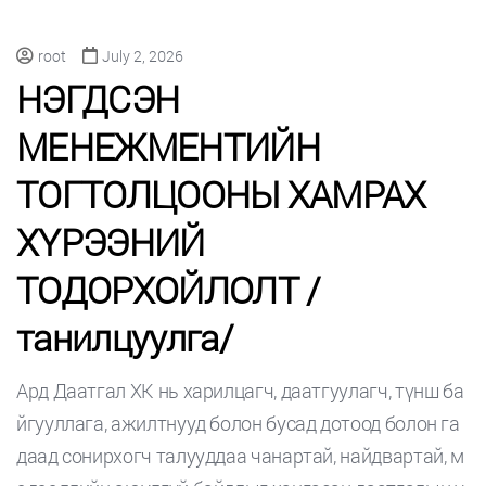
root
July 2, 2026
НЭГДСЭН
МЕНЕЖМЕНТИЙН
ТОГТОЛЦООНЫ ХАМРАХ
ХҮРЭЭНИЙ
ТОДОРХОЙЛОЛТ /
танилцуулга/
Ард Даатгал ХК нь харилцагч, даатгуулагч, түнш ба
йгууллага, ажилтнууд болон бусад дотоод болон га
даад сонирхогч талууддаа чанартай, найдвартай, м