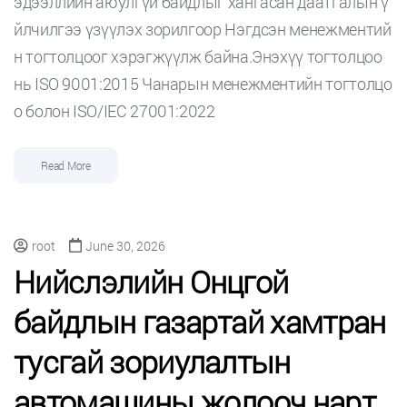
эдээллийн аюулгүй байдлыг хангасан даатгалын ү
йлчилгээ үзүүлэх зорилгоор Нэгдсэн менежментий
н тогтолцоог хэрэгжүүлж байна.Энэхүү тогтолцоо
нь ISO 9001:2015 Чанарын менежментийн тогтолцо
о болон ISO/IEC 27001:2022
Read More
root
June 30, 2026
Нийслэлийн Онцгой
байдлын газартай хамтран
тусгай зориулалтын
автомашины жолооч нарт