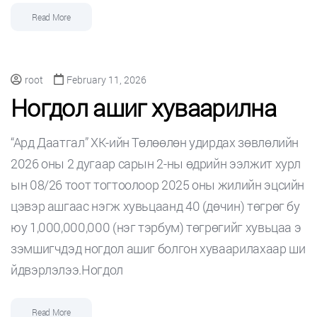
Read More
root
February 11, 2026
Ногдол ашиг хуваарилна
“Ард Даатгал” ХК-ийн Төлөөлөн удирдах зөвлөлийн
2026 оны 2 дугаар сарын 2-ны өдрийн ээлжит хурл
ын 08/26 тоот тогтоолоор 2025 оны жилийн эцсийн
цэвэр ашгаас нэгж хувьцаанд 40 (дөчин) төгрөг бу
юу 1,000,000,000 (нэг тэрбум) төгрөгийг хувьцаа э
зэмшигчдэд ногдол ашиг болгон хуваарилахаар ши
йдвэрлэлээ.Ногдол
Read More