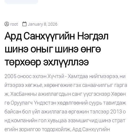
root
January 8, 2026
Ард Санхүүгийн Нэгдэл
шинэ оныг шинэ өнгө
төрхөөр эхлүүллээ
2005 оноос эхлэн Хүчтэй - Хамтдаа нийгмээрээ, ни
йтээрээ хөгжье, хөрөнгөжие гэх санаачилгыг гарга
ж, ХасБанкны ажиллагсдын санг үүсгэснээр Хөрөн
гө Оруулагч Үндэстэн хөдөлгөөний суурь тавигдаж
байсан бол үйл ажиллагаа өргөжин тэлсээр 2013 о
нд компанийн гол хувьцаа эзэмшигчид шинэ страт
егийн зорилгоо тодорхойлж, Ард Санхүүгийн