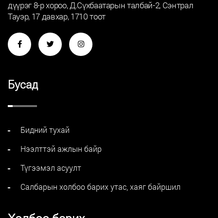
дүүрэг 8-р хороо, Д.Сүхбаатарын талбай-2, Сэнтрал
Тауэр, 17 давхар, 1710 тоот
Бусад
Бидний тухай
Нээлттэй ажлын байр
Түгээмэл асуулт
Салбарын холбоо барих утас, хаяг байршил