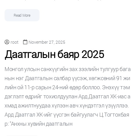
Read More
root
November 27, 2025
Даатгалын баяр 2025
Монгол улсын санхүүгийн зах зээлийн тулгуур бага
нын нэг Даатгалын салбар үүсэж, хөгжсөний 91 жи
лийн ой 11-р сарын 24-ний өдөр боллоо. Энэхүү тэм
дэглэлт өдрийг тохиолдуулан Ард Даатгал ХК-иас а
хмад ажилтнуудаа хүлээн авч хүндэтгэл үзүүллээ.
Ард Даатгал ХК-ийг үүсгэн байгуулагч Ц.Тогтохбая
р: "Анхны хувийн даатгалын