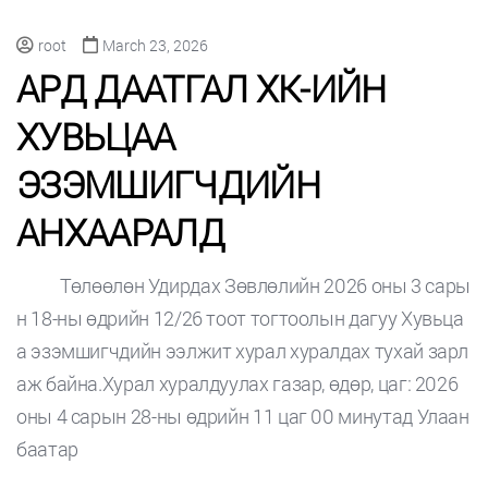
root
March 23, 2026
АРД ДААТГАЛ ХК-ИЙН
ХУВЬЦАА
ЭЗЭМШИГЧДИЙН
АНХААРАЛД
Төлөөлөн Удирдах Зөвлөлийн 2026 оны 3 сары
н 18-ны өдрийн 12/26 тоот тогтоолын дагуу Хувьца
а эзэмшигчдийн ээлжит хурал хуралдах тухай зарл
аж байна.Хурал хуралдуулах газар, өдөр, цаг: 2026
оны 4 сарын 28-ны өдрийн 11 цаг 00 минутад Улаан
баатар