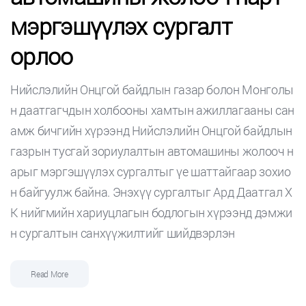
мэргэшүүлэх сургалт
орлоо
Нийслэлийн Онцгой байдлын газар болон Монголы
н даатгагчдын холбооны хамтын ажиллагааны сан
амж бичгийн хүрээнд Нийслэлийн Онцгой байдлын
газрын тусгай зориулалтын автомашины жолооч н
арыг мэргэшүүлэх сургалтыг үе шаттайгаар зохио
н байгуулж байна. Энэхүү сургалтыг Ард Даатгал Х
К нийгмийн хариуцлагын бодлогын хүрээнд дэмжи
н сургалтын санхүүжилтийг шийдвэрлэн
Read More