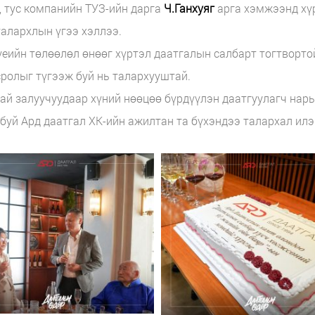
, тус компанийн ТУЗ-ийн дарга
Ч.Ганхуяг
арга хэмжээнд хү
алархлын үгээ хэллээ.
үеийн төлөөлөл өнөөг хүртэл даатгалын салбарт тогтворт
ролыг түгээж буй нь талархууштай.
тай залуучуудаар хүний нөөцөө бүрдүүлэн даатгуулагч нар
буй Ард даатгал ХК-ийн ажилтан та бүхэндээ талархал илэ