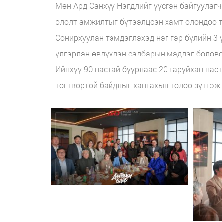
Мөн Ард Санхүү Нэгдлийг үүсгэн байгуулагч
ололт амжилтыг бүтээлцсэн хамт олондоо т
Сонирхуулан тэмдэглэхэд нэг гэр бүлийн 3 
үлгэрлэн өвлүүлэн салбарын мэдлэг боловс
Ийнхүү 90 настай буурлаас 20 гаруйхан нас
тогтвортой байдлыг хангахын төлөө зүтгэж 