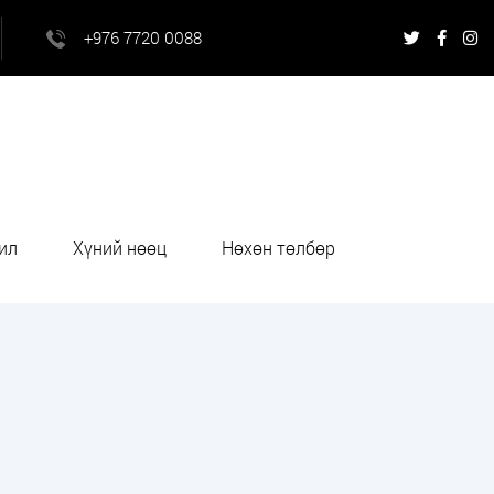
+976 7720 0088
ил
Хүний нөөц
Нөхөн төлбөр