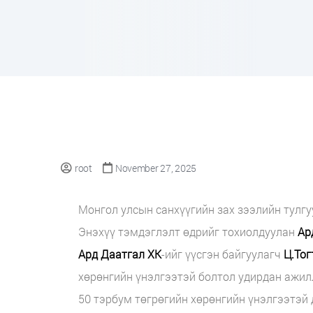
root
November 27, 2025
Монгол улсын санхүүгийн зах зээлийн тулг
Энэхүү тэмдэглэлт өдрийг тохиолдуулан
Ар
Ард Даатгал ХК
-ийг үүсгэн байгуулагч
Ц.Тог
хөрөнгийн үнэлгээтэй болтол удирдан ажил
50 тэрбум төгрөгийн хөрөнгийн үнэлгээтэй