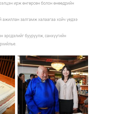
рэлцэн ирж өнгөрсөн болон өнөөдрийн
ой ажиллан залгамж халаагаа хойч үедээ
ын эрсдэлийг бууруулж, санхүүгийн
рхийлье.