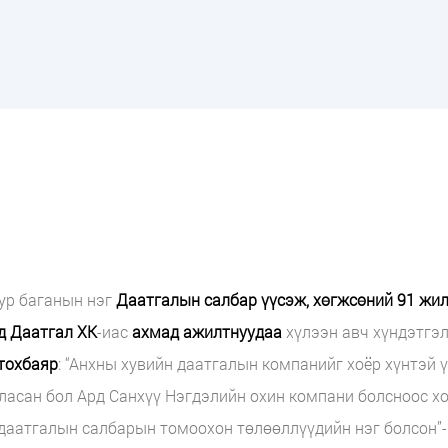
уур баганын нэг
Даатгалын салбар үүсэж, хөгжсөний 91 жи
д Даатгал ХК
-иас
ахмад ажилтнуудаа
хүлээн авч хүндэтгэл
тохбаяр
: “Анхны хувийн даатгалын компанийг хоёр хүнтэй ү
ласан бол Ард Санхүү Нэгдэлийн охин компани болсноос х
 даатгалын салбарын томоохон төлөөллүүдийн нэг болсон”-