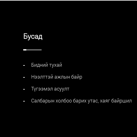
Бусад
Бидний тухай
Нээлттэй ажлын байр
Түгээмэл асуулт
Салбарын холбоо барих утас, хаяг байршил