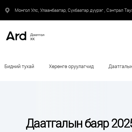
Монгол Улс, Улаанбаатар, Сүхбаатар дүүрэг , Сэнтрал Тауэ
Бидний тухай
Хөрөнгө оруулагчид
Даатгалын
Даатгалын баяр 202