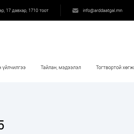
р, 17 давхар, 1710 тоот
info@arddaatgal.mn
 үйлчилгээ
Тайлан, мэдээлэл
Тогтвортой хөгж
5