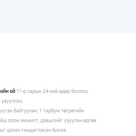
лийн ой
11-р сарын 24-ний өдөр боллоо.
 үзүүллээ.
үсгэн байгуулан, 1 тэрбум төгрөгийн
ойш олон амжилт, дэвшлийг үзүүлэн өдгөө
ыг цохон тэмдэглэсэн билээ.