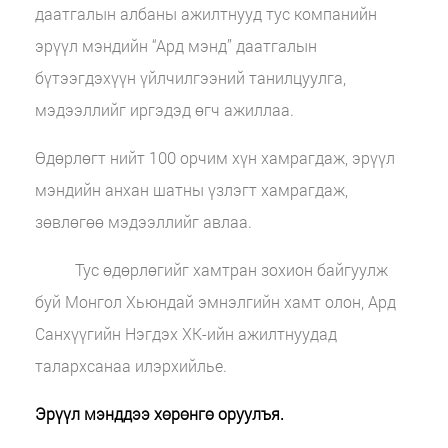
даатгалын албаны ажилтнууд тус компанийн
эрүүл мэндийн “Ард мэнд” даатгалын
бүтээгдэхүүн үйлчилгээний танилцуулга,
мэдээллийг иргэдэд өгч ажиллаа.
Өдөрлөгт нийт 100 орчим хүн хамрагдаж, эрүүл
мэндийн анхан шатны үзлэгт хамрагдаж,
зөвлөгөө мэдээллийг авлаа.
Тус өдөрлөгийг хамтран зохион байгуулж
буй Монгол Хьюндай эмнэлгийн хамт олон, Ард
Санхүүгийн Нэгдэх ХК-ийн ажилтнуудад
талархсанаа илэрхийлье.
Эрүүл мэнддээ хөрөнгө оруулъя.