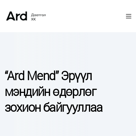
“Ard Mend” Эрүүл
мэндийн өдөрлөг
зохион байгууллаа