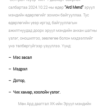
салбартаа 2024.10.22-ны өдөр
“Ard Mend”
эрүүл
мэндийн өдөрлөгийг зохион байгууллаа. Тус
өдөрлөгийн үеэр иргэд, байгууллагын
ажилтнуудад доорх эрүүл мэндийн анхан шатны
үзлэг, оношилгоо, зөвлөгөө болон мэдээллийг
үнэ төлбөргүйгээр үзүүллээ. Үүнд:
– Мэс засал
– Мэдрэл
– Дотор,
– Чих хамар, хоолойн үзлэг.
Мөн Ард даатгал ХК-ийн Эрүүл мэндийн