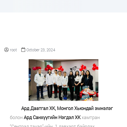
root
October 23, 2024
Ард Даатгал ХК, Монгол Хьюндай эмнэлэг
болон
Ард Санхүүгийн Нэгдэл ХК
хамтран
“Сентрал тауэр”-ийн 1 давхарт байрлах