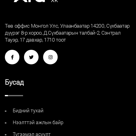
Төв оффис Монгол Улс, Улаанбаатар 14200, Сүхбаатар
дүүрэг 8-р хороо, Д.Сүхбаатарын талбай-2, Сэнтрал
Тауэр, 17 давхар, 1710 тоот
Бусад
Бидний тухай
Нээлттэй ажлын байр
Түгээмэл асуулт