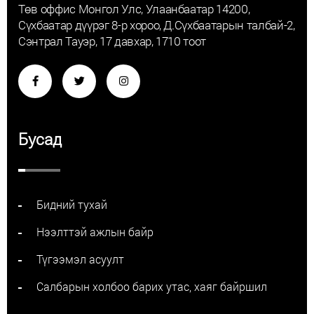
Төв оффис Монгол Улс, Улаанбаатар 14200,
Сүхбаатар дүүрэг 8-р хороо, Д.Сүхбаатарын талбай-2,
Сэнтрал Тауэр, 17 давхар, 1710 тоот
Бусад
Бидний тухай
Нээлттэй ажлын байр
Түгээмэл асуулт
Салбарын холбоо барих утас, хаяг байршил