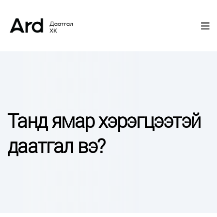
Танд ямар хэрэгцээтэй
даатгал вэ?