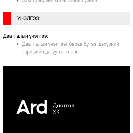
Зам тээврийн хөдөлгөөний үеийн
#
ҮНЭЛГЭЭ:
Даатгалын үнэлгээ:
Даатгалын үнэлгээг бараа бүтээгдэхүүний
тарифийн дагуу тогтооно.