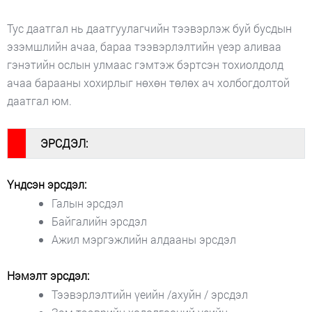
Тус даатгал нь даатгуулагчийн тээвэрлэж буй бусдын
эзэмшлийн ачаа, бараа тээвэрлэлтийн үеэр аливаа
гэнэтийн ослын улмаас гэмтэж бэртсэн тохиолдолд
ачаа барааны хохирлыг нөхөн төлөх ач холбогдолтой
даатгал юм.
#
ЭРСДЭЛ:
Үндсэн эрсдэл:
Галын эрсдэл
Байгалийн эрсдэл
Ажил мэргэжлийн алдааны эрсдэл
Нэмэлт эрсдэл:
Тээвэрлэлтийн үеийн /ахуйн / эрсдэл