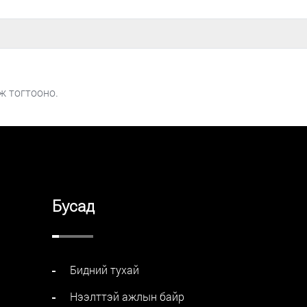
ж тогтооно.
Бусад
Бидний тухай
Нээлттэй ажлын байр