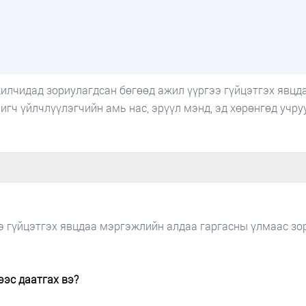
жилчидад зориулагдсан бөгөөд ажил үүргээ гүйцэтгэх явц
игч үйлчлүүлэгчийн амь нас, эрүүл мэнд, эд хөрөнгөд учру
 гүйцэтгэх явцдаа мэргэжлийн алдаа гаргасны үлмаас зор
эс даатгах вэ?