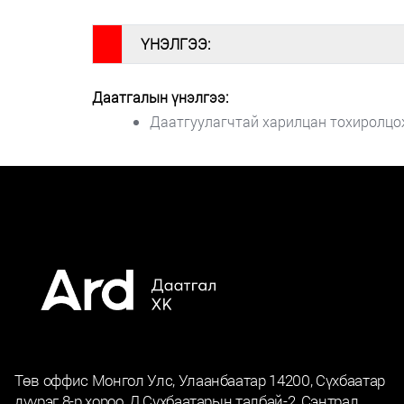
#
ҮНЭЛГЭЭ:
Даатгалын үнэлгээ:
Даатгуулагчтай харилцан тохиролцо
Төв оффис Монгол Улс, Улаанбаатар 14200, Сүхбаатар
дүүрэг 8-р хороо, Д.Сүхбаатарын талбай-2, Сэнтрал