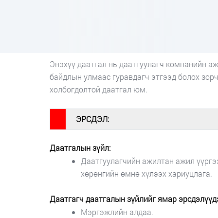
Энэхүү даатгал нь даатгуулагч компанийн а
байдлын улмаас гуравдагч этгээд болох зорч
холбогдолтой даатгал юм.
#
ЭРСДЭЛ:
Даатгалын зүйл:
Даатгуулагчийн ажилтан ажил үүргээ
хөрөнгийн өмнө хүлээх хариуцлага.
Даатгагч даатгалын зүйлийг ямар эрсдэлүүдэ
Мэргэжлийн алдаа.