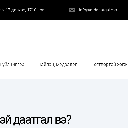
р, 17 давхар, 1710 тоот
info@arddaatgal.mn
 үйлчилгээ
Тайлан, мэдээлэл
Тогтвортой хөгж
эй даатгал вэ?