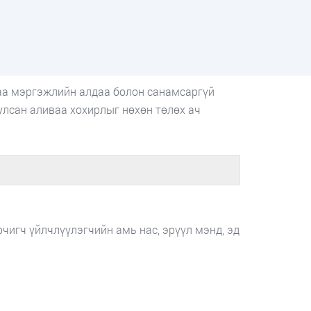
даа мэргэжлийн алдаа болон санамсаргүй
улсан аливаа хохирлыг нөхөн төлөх ач
чигч үйлчлүүлэгчийн амь нас, эрүүл мэнд, эд