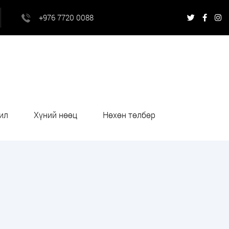
+976 7720 0088
ил
Хүний нөөц
Нөхөн төлбөр