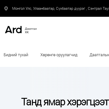
Монгол Улс, Улаанбаатар, Сүхбаатар дүүрэг , Сэнтрал Тауэ
Бидний тухай
Хөрөнгө оруулагчид
Даатгалын
Танд ямар хэрэгцээт