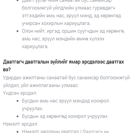
болгоомжгүй үйлдлийн улмаас гуравдагч
этгээдийн амь нас, эрүүл мэнд, эд хөрөнгөд
учирсан хохирлын хариуцлага.
Олон нийт, иргэд, оршин суугчдын эд хөрөнгө,
амь нас, эрүүл мэндийн өмнө хүлээх
хариуцлага.
Даатгагч даатгалын зүйлийг ямар эрсдэлээс даатгах
вэ?
Удирдах ажилтаны санаатай бус санамсар болгоомжгүй
үйлдэл, үйл ажиллагааны улмаас:
Үндсэн эрсдэл:
Бусдын амь нас эрүүл мэндэд хохирол
учруулах.
Бусдын эд хөрөнгөд хохирол учруулах.
Нэмэлт эрсдэл:
Нэмэлт зардлын даатгал /
Даатгагч нь