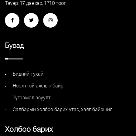
Тауэр, 17 давхар, 1710 тоот
Бусад
Бидний тухай
Нээлттэй ажлын байр
Түгээмэл асуулт
Салбарын холбоо барих утас, хаяг байршил
Холбоо барих