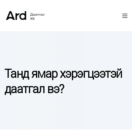
Танд ямар хэрэгцээтэй
даатгал вэ?