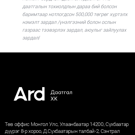
даатгалын тохиолдлын дараа бий болсон
баримтаар нотлогдсон 500,000 төгрөг хүртэлх
нэмэлт зардал /үнэлгээний болон ослын
газраас тээвэрлэх зардал, аюулыг зайлуулах
зардал
/
Төв оффис Монгол Улс, Улаанбаатар 14200, Сүхбаатар
дүүрэг 8-р хороо, Д.Сүхбаатарын талбай-2, Сэнтрал