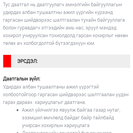
Тус даатгал нь даатгуулагч эмнэлгийн байгууллагын
удирдах албан тушаалтны ажил үүргийн хүрээнд
гаргасан шийдвэрээс шалтгаалан тухайн байгууллага
болон гуравдагч этгээдийн амь нас, эрүүл мэндэд
хохирол учируулсан тохиолдолд гарсан хохирлыг нөхөн
төлөх ач холбогдолтой бүтээгдэхүүн юм.
#
ЭРСДЭЛ:
Даатгалын зүйл:
Удирдах албан тушаалтаны ажил үүрэгтэй
холбоотойгоор гаргасан шийдвэрээс шалтгаалан үүдэн
гарах дараах хариуцлагыг даатгана.
Ажил үйлчилгээ явуулж байгаа газар нутаг,
эзэмшил өмчлөлд байдаг байр тайлбайд
учирсан хохирлын хариуцлага
Даатгуулагчийн санаатай бус санамсар